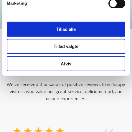
Marketing
Tillad alle
Tillad valgte
We Collect Happy Guests
Afvis
What Our Guests Say
We’ve received thousands of positive reviews from happy
visitors who value our great service, delicious food, and
unique experiences.