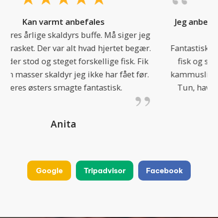
Jeg anbefaler dette sted til enhver seafood
entusiast
Fantastisk buffet med uendelige muligheder af
fisk og skaldyr, bla. Hummer, kongekrabbe,
kammuslinger, blåmuslinger hjerte muslinger.
Tun, havtaske osv. Desserterne er også vildt
gode.
Alan Becker
Google
Tripadvisor
Facebook