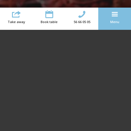
Take away
Book table
56 66 05 05
Menu
Would you like to experience the unique view
of Køge Bay?
Book your table at
Restaurant Arken
Book your table
+45 56 66 05 05