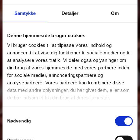
questions regarding the restaurant – we aim to get
Samtykke
Detaljer
Om
back to you as quickly as possible.
Denne hjemmeside bruger cookies
Vi bruger cookies til at tilpasse vores indhold og
annoncer, til at vise dig funktioner til sociale medier og til
at analysere vores trafik. Vi deler også oplysninger om
din brug af vores hjemmeside med vores partnere inden
for sociale medier, annonceringspartnere og
analysepartnere. Vores partnere kan kombinere disse
data med andre oplysninger, du har givet dem, eller som
de har indsamlet fra din brug af deres tjenester.
Samtykkevalg
Nødvendig