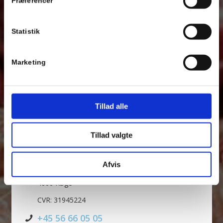
Præferencer
Statistik
Upload images (max 5)
Marketing
Cancel
Tillad alle
Tillad valgte
Address
Restaurant Arken
Afvis
Bådehavnen 21
4600 Køge
CVR: 31945224
+45 56 66 05 05