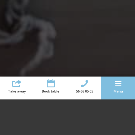
Take away
Book table
56 66 05 05
Menu
Contact Details